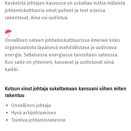
Keskeistä johtajan kasvussa on uskaltaa tutkia millaista
johtamiskulttuuria omat puheet ja teot arjessa
rakentavat. Aina voi uudistua.
Onnellisen sateen johtamiskulttuurissa ilmenee koko
organisaatiota läpäisevä mahdollistava ja uudistava
energia. Sellaisessa energiassa tanssitaan sateessa.
Kun sade on yhteinen, kasvavat ja uudistuvat siinä
kaikki.
Kutsun sinut johtaja sukeltamaan kanssani siihen miten
rakentuu
Onnellinen johtaja
Hyvä arkijohtaminen
Toimiva johtamisrakenne
Skip back to main navigation