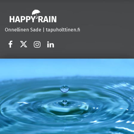
Onnellinen Sade | tapuholttinen.fi
Tapu Holttinen Facebook
@tapuholttinen
@tapuholttinen
LinkedIn