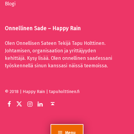
Blogi
Onnellinen Sade – Happy Rain
Olen Onnellisen Sateen Tekijä Tapu Holttinen.
Johtamisen, organisaation ja yrittäjyyden
kehittäjä. Kysy lisää. Olen onnellinen saadessani
työskennellä sinun kanssasi näissä teemoissa.
© 2018 | Happy Rain | tapuholttinen.fi
@tapuholttinen
@tapuholttinen
LinkedIn
Tapu Holttinen Facebook
Back to top ↑
Menu