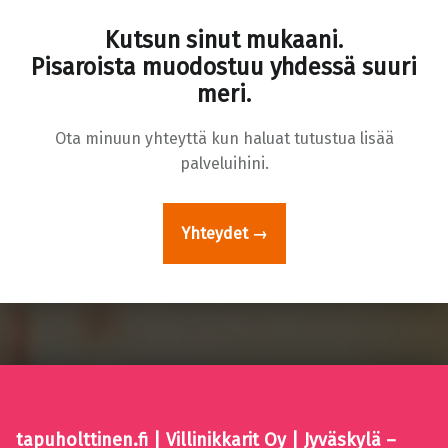
Kutsun sinut mukaani.
Pisaroista muodostuu yhdessä suuri
meri.
Ota minuun yhteyttä kun haluat tutustua lisää
palveluihini.
Yhteydet →
Skip back to main navigation
tapuholttinen.fi | Villinikkarit Oy | Jyväskylä –